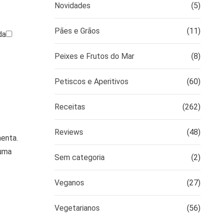
Novidades
(5)
Pães e Grãos
(11)
da
Peixes e Frutos do Mar
(8)
Petiscos e Aperitivos
(60)
Receitas
(262)
Reviews
(48)
menta.
 uma
Sem categoria
(2)
Veganos
(27)
Vegetarianos
(56)