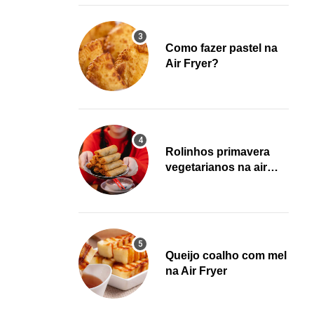
Como fazer pastel na
Air Fryer?
Rolinhos primavera
vegetarianos na air
fryer!
Queijo coalho com mel
na Air Fryer