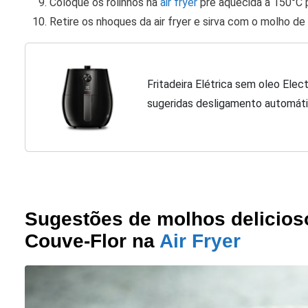
Coloque os rolinhos na
air fryer
pré aquecida a 150°C p
Retire os nhoques da air fryer e sirva com o molho de
Fritadeira Elétrica sem oleo Elect
sugeridas desligamento automát
127v por Rita Lobo
Sugestões de molhos delicio
Couve-Flor na
Air Fryer