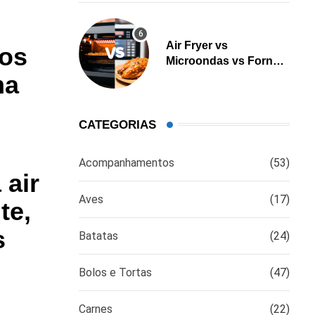
Air Fryer vs
mos
Microondas vs Forno:
ma
Qual é a melhor opção
para cozinhar?
CATEGORIAS
Acompanhamentos
(53)
 air
Aves
(17)
te,
s
Batatas
(24)
Bolos e Tortas
(47)
Carnes
(22)