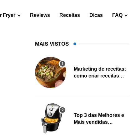
 Fryer
Reviews
Receitas
Dicas
FAQ
MAIS VISTOS
Marketing de receitas:
como criar receitas
salváveis e gerar leads
Top 3 das Melhores e
Mais vendidas
Fritadeiras Air fryer
(Fevereiro 2023)