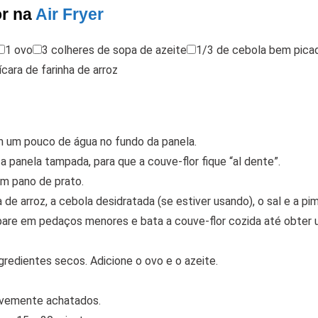
or na
Air Fryer
1 ovo
3 colheres de sopa de azeite
1/3 de cebola bem pica
ícara de farinha de arroz
m um pouco de água no fundo da panela.
 panela tampada, para que a couve-flor fique “al dente”.
um pano de prato.
 de arroz, a cebola desidratada (se estiver usando), o sal e a pi
epare em pedaços menores e bata a couve-flor cozida até obter
gredientes secos. Adicione o ovo e o azeite.
evemente achatados.