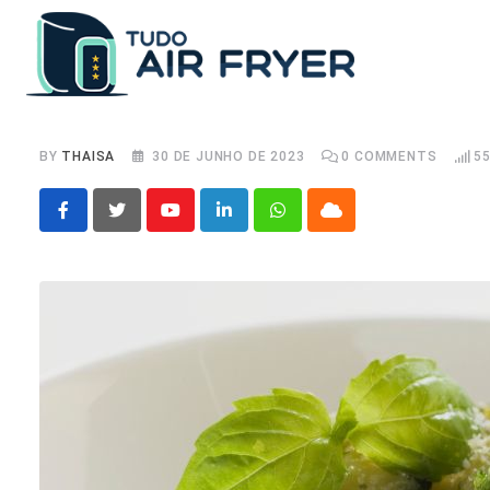
Skip
to
content
BY
THAISA
30 DE JUNHO DE 2023
0
COMMENTS
5
Youtube
LinkedIn
Whatsapp
Cloud