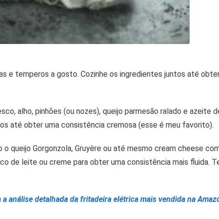
s e temperos a gosto. Cozinhe os ingredientes juntos até obte
o, alho, pinhões (ou nozes), queijo parmesão ralado e azeite de
os até obter uma consistência cremosa (esse é meu favorito).
o o queijo Gorgonzola, Gruyère ou até mesmo cream cheese co
o de leite ou creme para obter uma consistência mais fluida. 
a a análise detalhada da fritadeira elétrica mais vendida na Amaz