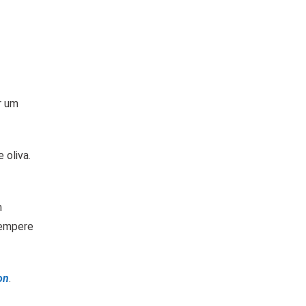
r um
 oliva.
m
Tempere
on
.