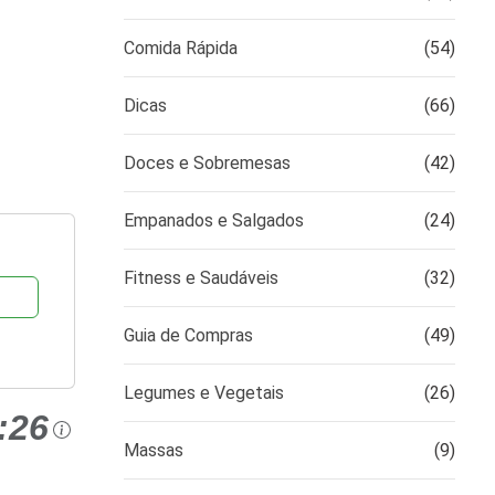
Comida Rápida
(54)
Dicas
(66)
Doces e Sobremesas
(42)
Empanados e Salgados
(24)
Fitness e Saudáveis
(32)
Guia de Compras
(49)
Legumes e Vegetais
(26)
:26
Massas
(9)