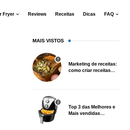
 Fryer
Reviews
Receitas
Dicas
FAQ
MAIS VISTOS
Marketing de receitas:
como criar receitas
salváveis e gerar leads
Top 3 das Melhores e
Mais vendidas
Fritadeiras Air fryer
(Fevereiro 2023)