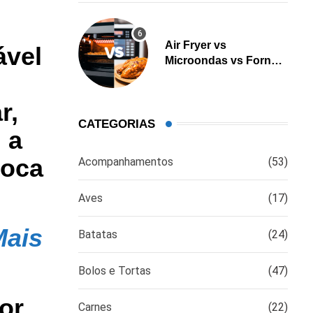
Air Fryer vs
ável
Microondas vs Forno:
Qual é a melhor opção
para cozinhar?
r,
CATEGORIAS
 a
poca
Acompanhamentos
(53)
Aves
(17)
Mais
Batatas
(24)
Bolos e Tortas
(47)
or
Carnes
(22)