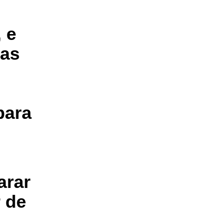
 e
ras
para
arar
r de