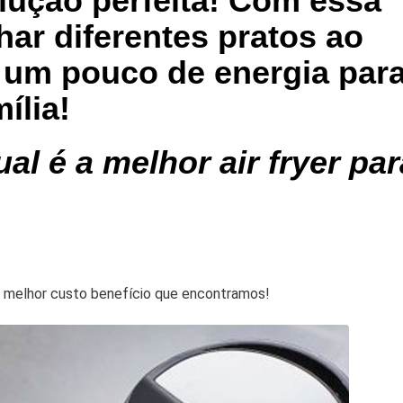
lução perfeita! Com essa
ar diferentes pratos ao
um pouco de energia par
ília!
al é a melhor air fryer par
m melhor custo benefício que encontramos!