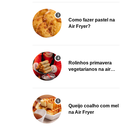
Como fazer pastel na
Air Fryer?
Rolinhos primavera
vegetarianos na air
fryer!
Queijo coalho com mel
na Air Fryer