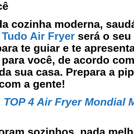
cê
a cozinha moderna, saud
o
Tudo Air Fryer
será o seu
ra te guiar e te apresenta
r para você, de acordo com
da sua casa. Prepara a pi
 com a gente!
:
TOP 4 Air Fryer Mondial 
moram sozinhos, nada melh