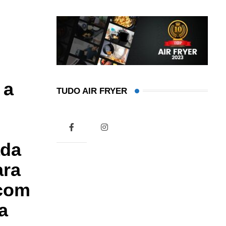
 a
TUDO AIR FRYER
ada
ara
 com
a