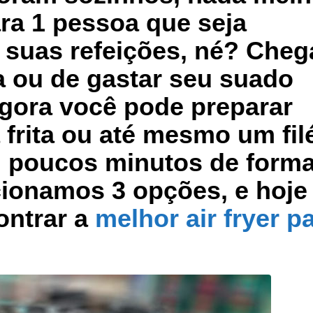
ra 1 pessoa que seja
 suas refeições, né? Cheg
a ou de gastar seu suado
agora você pode preparar
 frita ou até mesmo um fil
 poucos minutos de form
cionamos 3 opções, e hoje
ontrar a
melhor air fryer p