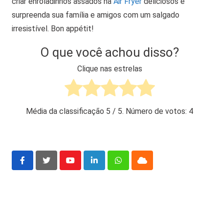
criar enroladinhos assados na
Air Fryer
deliciosos e
surpreenda sua família e amigos com um salgado
irresistível. Bon appétit!
O que você achou disso?
Clique nas estrelas
Média da classificação
5
/ 5. Número de votos:
4
Youtube
LinkedIn
Whatsapp
Cloud