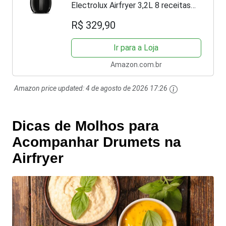
Electrolux Airfryer 3,2L 8 receitas
pré-sugeridas desligamento
R$ 329,90
automático time sonoro 1400W
EAF10 preta 127v por Rita Lobo
Ir para a Loja
Amazon.com.br
Amazon price updated:
4 de agosto de 2026 17:26
Dicas de Molhos para
Acompanhar Drumets na
Airfryer