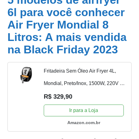
6l para você conhecer
Air Fryer Mondial 8
Litros: A mais vendida
na Black Friday 2023
Fritadeira Sem Óleo Air Fryer 4L,
Mondial, Preto/Inox, 1500W, 220V -
AFN-40-BI
R$ 329,90
Ir para a Loja
Amazon.com.br