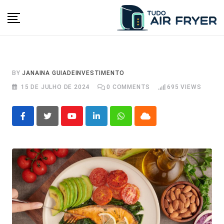
Skip
to
content
BY
JANAINA GUIADEINVESTIMENTO
15 DE JULHO DE 2024
0
COMMENTS
695
VIEWS
Youtube
LinkedIn
Whatsapp
Cloud