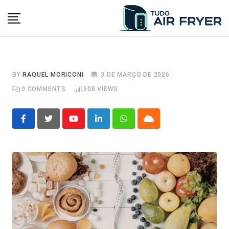
Skip
to
content
BY
RAQUEL MORICONI
3 DE MARÇO DE 2026
0
COMMENTS
508
VIEWS
Youtube
LinkedIn
Whatsapp
Cloud