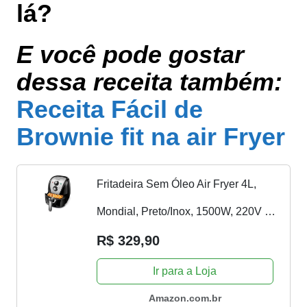
lá?
E você pode gostar
dessa receita também:
Receita Fácil de
Brownie fit na air Fryer
Fritadeira Sem Óleo Air Fryer 4L,
Mondial, Preto/Inox, 1500W, 220V -
AFN-40-BI
R$ 329,90
Ir para a Loja
Amazon.com.br