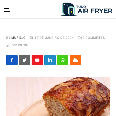
Skip
to
content
BY
MURILLO
17 DE JANEIRO DE 2024
0
COMMENTS
722
VIEWS
Youtube
LinkedIn
Whatsapp
Cloud