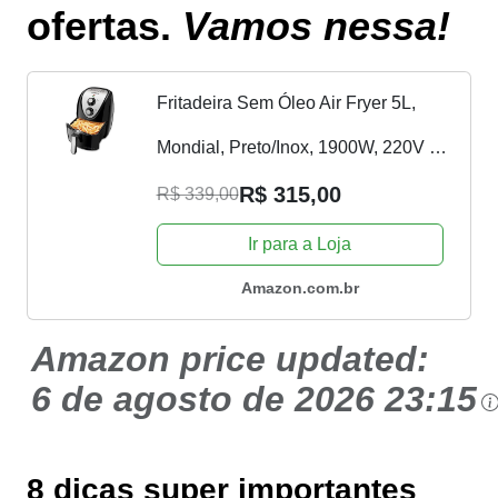
ofertas.
Vamos nessa!
Fritadeira Sem Óleo Air Fryer 5L,
Mondial, Preto/Inox, 1900W, 220V -
AFN-50-BI
R$ 315,00
R$ 339,00
Ir para a Loja
Amazon.com.br
Amazon price updated:
6 de agosto de 2026 23:15
8 dicas super importantes