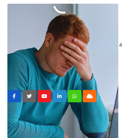
O que você achou disso?
Clique nas estrelas
Média da classificação
5
/ 5. Número de votos:
4
black friday
dicas
Youtube
LinkedIn
Whatsapp
Cloud