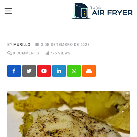
Skip
to
content
BY
MURILLO
3 DE SETEMBRO DE 2023
0
COMMENTS
775
VIEWS
Youtube
LinkedIn
Whatsapp
Cloud