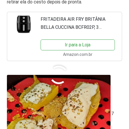
retirar ela do cesto depois de pronta.
FRITADEIRA AIR FRY BRITÂNIA
BELLA CUCCINA BCFR02P, 3
LITROS, 1300W , PRETA 127V
Ir para a Loja
Amazon.com.br
O que você achou disso?
Clique nas estrelas
Média da classificação
5
/ 5. Número de votos:
7