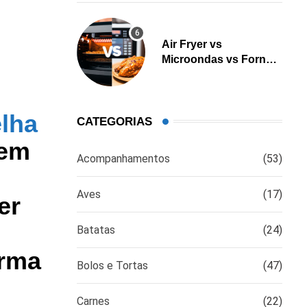
Air Fryer vs
Microondas vs Forno:
Qual é a melhor opção
para cozinhar?
elha
CATEGORIAS
uem
Acompanhamentos
(53)
Aves
(17)
er
Batatas
(24)
orma
Bolos e Tortas
(47)
Carnes
(22)