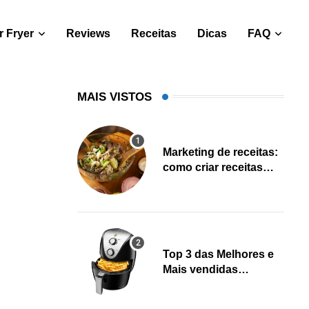
 Fryer
Reviews
Receitas
Dicas
FAQ
MAIS VISTOS
Marketing de receitas:
como criar receitas
salváveis e gerar leads
Top 3 das Melhores e
Mais vendidas
Fritadeiras Air fryer
(Fevereiro 2023)