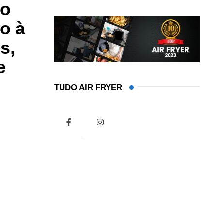
no
lo à
s,
e
TUDO AIR FRYER