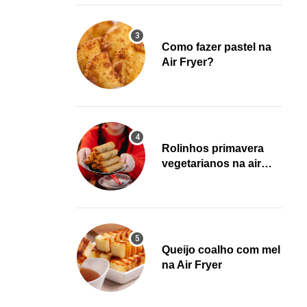
Como fazer pastel na
Air Fryer?
Rolinhos primavera
vegetarianos na air
fryer!
Queijo coalho com mel
na Air Fryer