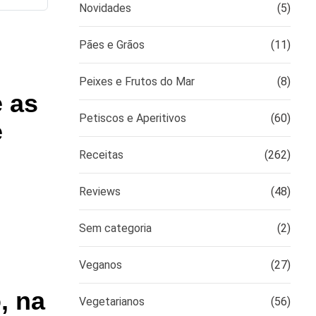
Novidades
(5)
Pães e Grãos
(11)
Peixes e Frutos do Mar
(8)
 as
Petiscos e Aperitivos
(60)
e
Receitas
(262)
Reviews
(48)
Sem categoria
(2)
Veganos
(27)
, na
Vegetarianos
(56)