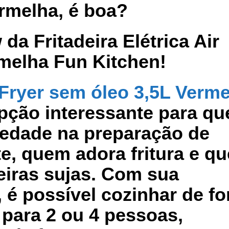
ermelha, é boa?
a Fritadeira Elétrica Air
rmelha Fun Kitchen!
r Fryer sem óleo 3,5L Verm
ção interessante para q
iedade na preparação de
e, quem adora fritura e qu
eiras sujas. Com sua
,
é possível cozinhar de f
l para 2 ou 4 pessoas,