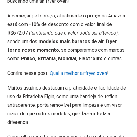
buscando uma air fryer oven!
A começar pelo preço, atualmente o
preço
na Amazon
está com -10% de desconto com o valor final de
R$672,07
(lembrando que o valor pode ser alterado)
,
sendo um dos
modelos mais baratos de air fryer
forno nesse momento
, se compararmos com marcas
como
Philco, Britânia, Mondial, Electrolux
, e outras.
Confira nesse post:
Qual a melhor airfryer oven
!
Muitos usuários destacam a praticidade e facilidade de
uso da Fritadeira Elgin, como uma bandeja de teflon
antiaderente, porta removível para limpeza e um visor
maior do que outros modelos, que fazem toda a
diferença.
O aparelho permite que você crie pratos saborosos de