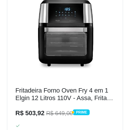
Fritadeira Forno Oven Fry 4 em 1
Elgin 12 Litros 110V - Assa, Frita
sem óleo, Desidrata e Reaquece
Airfryer
R$ 503,92
R$ 649,00
PRIME
PRIME