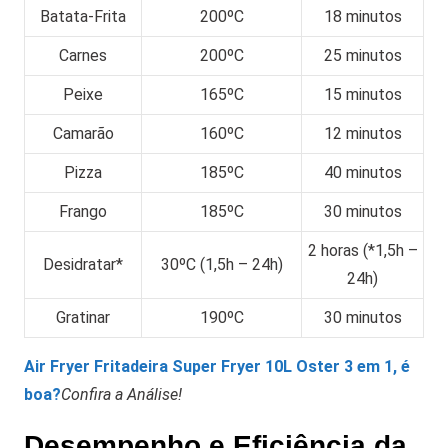
Batata-Frita
200ºC
18 minutos
Carnes
200ºC
25 minutos
Peixe
165ºC
15 minutos
Camarão
160ºC
12 minutos
Pizza
185ºC
40 minutos
Frango
185ºC
30 minutos
2 horas (*1,5h –
Desidratar*
30ºC (1,5h – 24h)
24h)
Gratinar
190ºC
30 minutos
Air Fryer Fritadeira Super Fryer 10L Oster 3 em 1, é
boa?
Confira a Análise!
Desempenho e Eficiência da