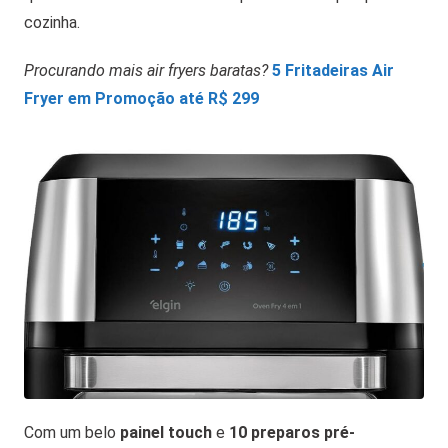
cozinha.
Procurando mais air fryers baratas?
5 Fritadeiras Air
Fryer em Promoção até R$ 299
Com um belo
painel touch
e
10 preparos pré-