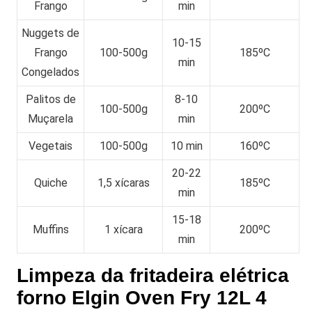
Frango
min
Nuggets de
10-15
Frango
100-500g
185ºC
min
Congelados
Palitos de
8-10
100-500g
200ºC
Muçarela
min
Vegetais
100-500g
10 min
160ºC
20-22
Quiche
1,5 xícaras
185ºC
min
15-18
Muffins
1 xícara
200ºC
min
Limpeza da fritadeira elétrica
forno Elgin Oven Fry 12L 4