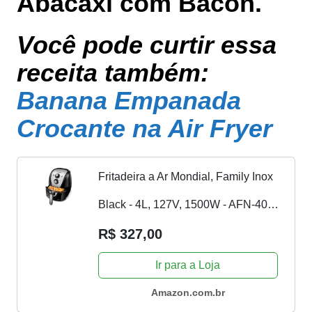
Abacaxi com Bacon.
Você pode curtir essa
receita também:
Banana Empanada
Crocante na Air Fryer
Fritadeira a Ar Mondial, Family Inox
Black - 4L, 127V, 1500W - AFN-40-
BI
R$ 327,00
Ir para a Loja
Amazon.com.br