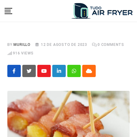
Skip
to
content
BY
MURILLO
12 DE AGOSTO DE 2023
0
COMMENTS
916
VIEWS
Youtube
LinkedIn
Whatsapp
Cloud